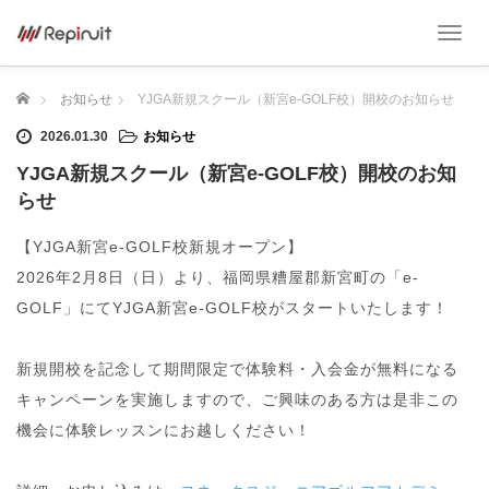
T
o
g
ホーム
お知らせ
YJGA新規スクール（新宮e-GOLF校）開校のお知らせ
g
l
2026.01.30
お知らせ
e
n
YJGA新規スクール（新宮e-GOLF校）開校のお知
a
らせ
v
i
【YJGA新宮e-GOLF校新規オープン】
g
a
2026年2月8日（日）より、福岡県糟屋郡新宮町の「e-
t
GOLF」にてYJGA新宮e-GOLF校がスタートいたします！
i
o
n
新規開校を記念して期間限定で体験料・入会金が無料になる
キャンペーンを実施しますので、ご興味のある方は是非この
機会に体験レッスンにお越しください！