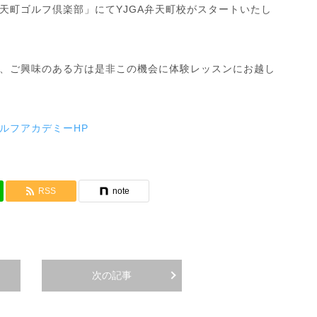
弁天町ゴルフ倶楽部」にてYJGA弁天町校がスタートいたし
、ご興味のある方は是非この機会に体験レッスンにお越し
ルフアカデミーHP
RSS
note
次の記事