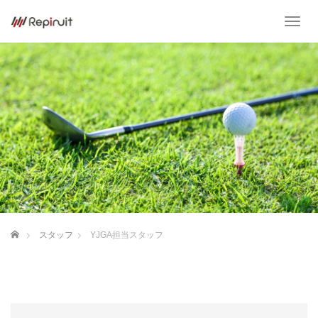
T
o
g
g
l
e
n
a
v
i
g
a
t
i
o
ホーム
スタッフ
YJGA担当スタッフ
n