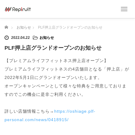
T
o
g
ホーム
お知らせ
PLF押上店グランドオープンのお知らせ
g
l
2022.04.22
お知らせ
e
n
PLF押上店グランドオープンのお知らせ
a
v
【プレミアムライフフィットネス押上店オープン】
i
プレミアムライフフィットネスの4店舗目となる「押上店」が
g
a
2022年5月1日にグランドオープンいたします。
t
オープンキャンペーンとして様々な特典をご用意しておりま
i
o
すのでこの機会に是非ご利用ください。
n
詳しい店舗情報こちら→
https://oshiage.plf-
personal.com/news/0418915/