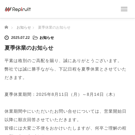
T
o
g
ホーム
お知らせ
夏季休業のお知らせ
g
l
2025.07.22
お知らせ
e
n
夏季休業のお知らせ
a
v
平素は格別のご高配を賜り、誠にありがとうございます。
i
弊社では誠に勝手ながら、下記日程を夏季休業とさせていた
g
a
だきます。
t
i
o
夏季休業期間：2025年8月11日（月）～8月14日（木）
n
休業期間中にいただいたお問い合せについては、営業開始日
以降に順次回答させていただきます。
皆様には大変ご不便をおかけいたしますが、何卒ご理解の程