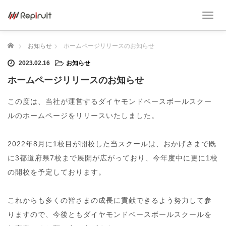
T
o
g
ホーム
お知らせ
ホームページリリースのお知らせ
g
l
2023.02.16
お知らせ
e
n
ホームページリリースのお知らせ
a
v
この度は、当社が運営するダイヤモンドベースボールスクー
i
ルのホームページをリリースいたしました。
g
a
t
2022年8月に1校目が開校した当スクールは、おかげさまで既
i
o
に3都道府県7校まで展開が広がっており、今年度中に更に1校
n
の開校を予定しております。
これからも多くの皆さまの成長に貢献できるよう努力して参
りますので、今後ともダイヤモンドベースボールスクールを